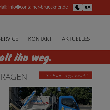
Mail:
info@container-brueckner.de
aA
SERVICE
KONTAKT
AKTUELLES
olt ihn weg.
FRAGEN
Zur Fahrzeugauswahl