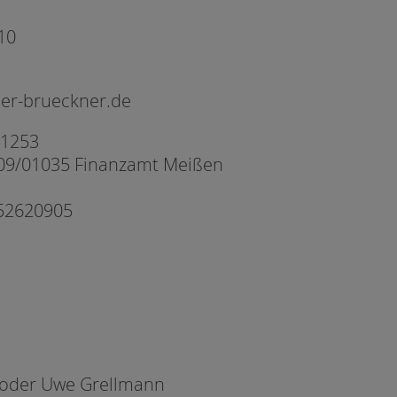
 01689 Weinböhla
 035243-464110
ner-brueckner.de
41253
09/01035 Finanzamt Meißen
052620905
l oder Uwe Grellmann